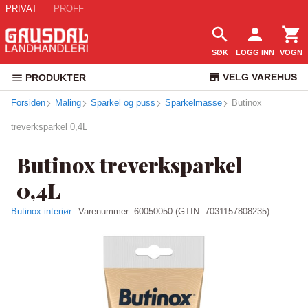
PRIVAT
PROFF
SØK
LOGG INN
VOGN
VELG VAREHUS
PRODUKTER
Forsiden
Maling
Sparkel og puss
Sparkelmasse
KUNDESERVICE
Butinox
treverksparkel 0,4L
Butinox treverksparkel
0,4L
Butinox interiør
Varenummer:
60050050
(GTIN: 7031157808235)