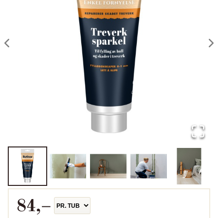
84
,–