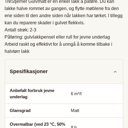
TreStjerner Gulvmatt er en enkel lakk å påføre. Du kan 
lakke halve rommet av gangen, og flytte møblene fra den 
ene siden til den andre siden når lakken har tørket. I tillegg 
kan du reparere skader i gulvet flekkvis.

Antall strøk: 2-3

Påføring: gulvlakkpensel eller rull for jevne underlag

Arbeid raskt og effektivt for å unngå å komme tilbake i 
halvtørr lakk
Spesifikasjoner
Anbefalt forbruk jevne
6
m²/l
underlag
Glansgrad
Matt
Overmalbar (ved 23 °C, 50%
8
h