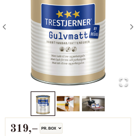
319
,–