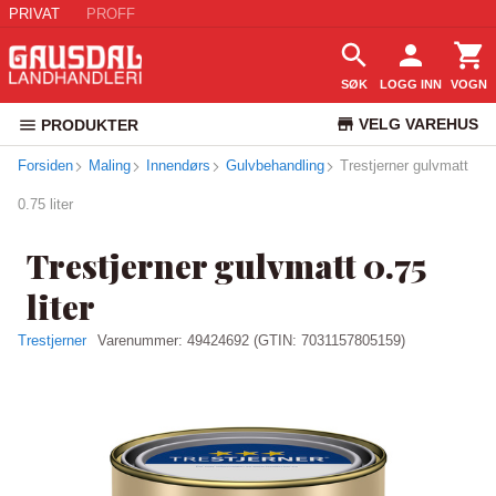
PRIVAT
PROFF
SØK
LOGG INN
VOGN
VELG VAREHUS
PRODUKTER
Forsiden
Maling
Innendørs
Gulvbehandling
Trestjerner gulvmatt
KUNDESERVICE
0.75 liter
Trestjerner gulvmatt 0.75
liter
Trestjerner
Varenummer:
49424692
(GTIN: 7031157805159)