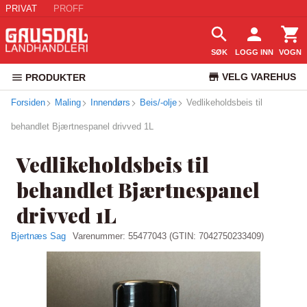
PRIVAT
PROFF
SØK
LOGG INN
VOGN
VELG VAREHUS
PRODUKTER
Forsiden
Maling
Innendørs
Beis/-olje
Vedlikeholdsbeis til
KUNDESERVICE
behandlet Bjærtnespanel drivved 1L
Vedlikeholdsbeis til
behandlet Bjærtnespanel
drivved 1L
Bjertnæs Sag
Varenummer:
55477043
(GTIN: 7042750233409)