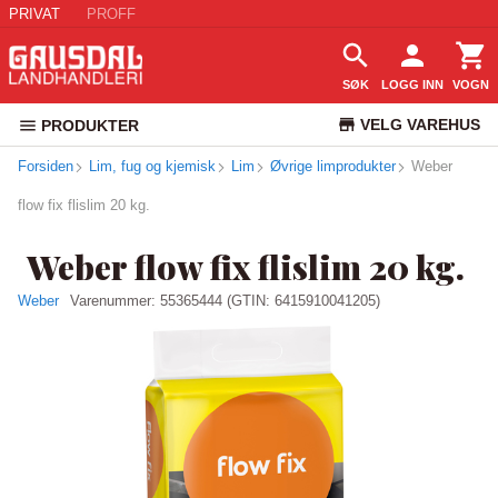
PRIVAT
PROFF
SØK
LOGG INN
VOGN
VELG VAREHUS
PRODUKTER
Forsiden
Lim, fug og kjemisk
Lim
Øvrige limprodukter
KUNDESERVICE
Weber
flow fix flislim 20 kg.
Weber flow fix flislim 20 kg.
Weber
Varenummer:
55365444
(GTIN: 6415910041205)