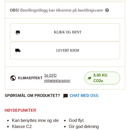
OBS!
Bestillingstillegg kan tilkomme på bestillingsvarer
KLIKK OG HENT
LEVERT HJEM
8.00
KG
Se EPD
KLIMAEFFEKT
miljødeklarasjon
CO2e
SPØRSMÅL OM PRODUKTET?
CHAT MED OSS
HØYDEPUNKTER
Kan benyttes inne og ute
God flyt
Klasse C2
Gir god dekning