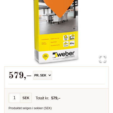
579
,–
Totalt kr.
579
,–
SEK
Produktet selges i
sekker
(
SEK
)