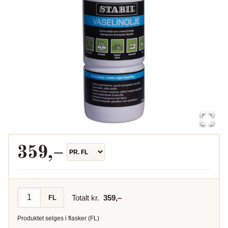
359
,–
Totalt kr.
359
,–
FL
Produktet selges i
flasker
(
FL
)