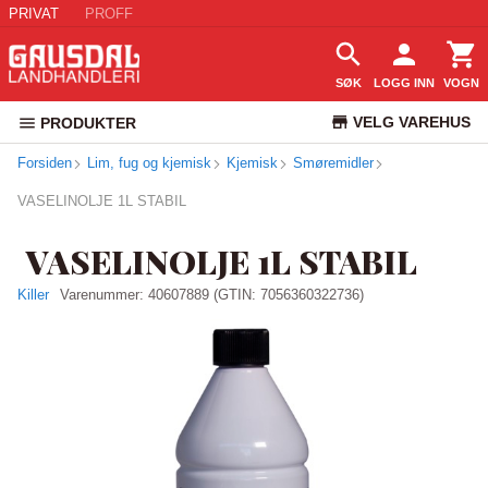
PRIVAT
PROFF
SØK
LOGG INN
VOGN
VELG VAREHUS
PRODUKTER
Forsiden
Lim, fug og kjemisk
Kjemisk
Smøremidler
KUNDESERVICE
VASELINOLJE 1L STABIL
VASELINOLJE 1L STABIL
Killer
Varenummer:
40607889
(GTIN: 7056360322736)