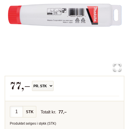
77
,–
Totalt kr.
77
,–
STK
Produktet selges i
stykk
(
STK
)