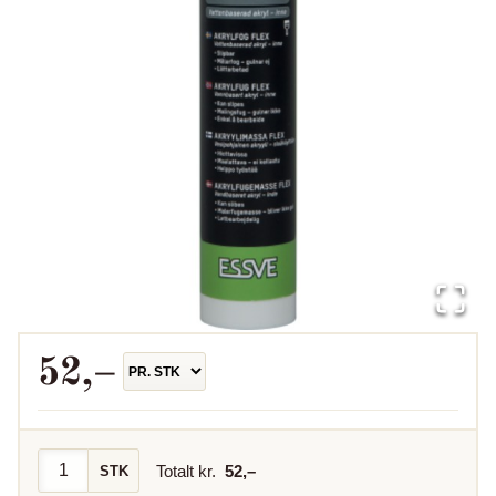
52
,–
Totalt kr.
52
,–
STK