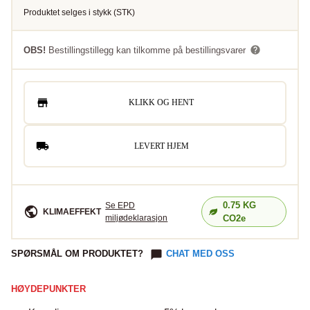
Produktet selges i
stykk
(
STK
)
OBS!
Bestillingstillegg kan tilkomme på bestillingsvarer
KLIKK OG HENT
LEVERT HJEM
0.75
KG
Se EPD
KLIMAEFFEKT
miljødeklarasjon
CO2e
SPØRSMÅL OM PRODUKTET?
CHAT MED OSS
HØYDEPUNKTER