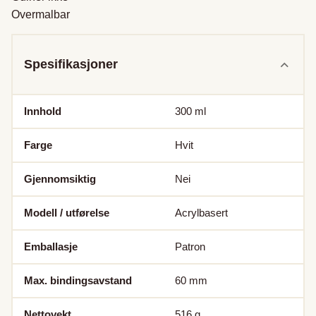
Overmalbar
Spesifikasjoner
Innhold
300
ml
Farge
Hvit
Gjennomsiktig
Nei
Modell / utførelse
Acrylbasert
Emballasje
Patron
Max. bindingsavstand
60
mm
Nettovekt
516
g