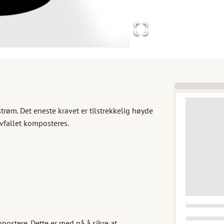
øm. Det eneste kravet er tilstrekkelig høyde 
vfallet komposteres. 

postere. Dette er med på å sikre at 