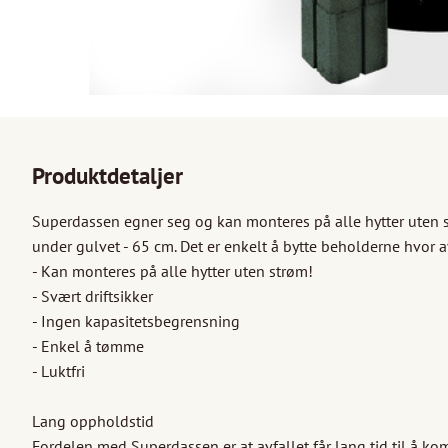
Produktdetaljer
Superdassen egner seg og kan monteres på alle hytter uten str
under gulvet - 65 cm. Det er enkelt å bytte beholderne hvor a
- Kan monteres på alle hytter uten strøm! 

- Svært driftsikker 

- Ingen kapasitetsbegrensning 

- Enkel å tømme 

- Luktfri 

Lang oppholdstid 

Fordelen med Superdassen er at avfallet får lang tid til å kom