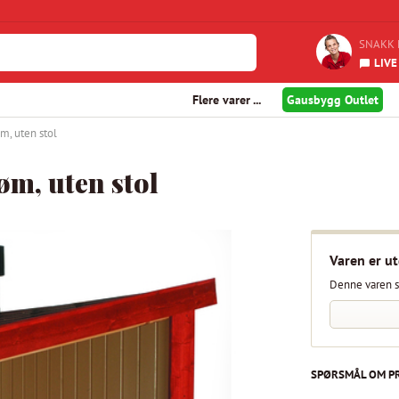
SNAKK 
LIVE
Flere varer ...
Gausbygg Outlet
m, uten stol
øm, uten stol
Varen er ut
Denne varen s
SPØRSMÅL OM P