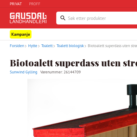
PRIVAT
PROFF
Kampanje
Forsiden
Hytte
Toalett
Toalett biologisk
Biotoalett superdass uten strø
Biotoalett superdass uten str
Sunwind Gylling
Varenummer:
26144709