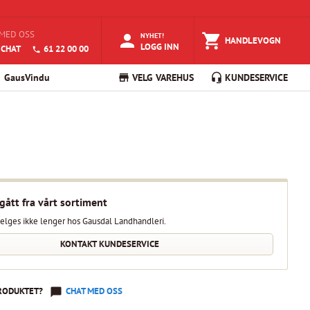
MED OSS
NYHET!
HANDLEVOGN
LOGG INN
 CHAT
61 22 00 00
GausVindu
VELG VAREHUS
KUNDESERVICE
gått fra vårt sortiment
elges ikke lenger hos Gausdal Landhandleri.
KONTAKT KUNDESERVICE
RODUKTET?
CHAT MED OSS