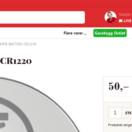
SNAKK 
LIVE
Flere varer ...
Gausbygg Outlet
APPE BATTERI CR1220
CR1220
50
,–
STK
Produktet selge