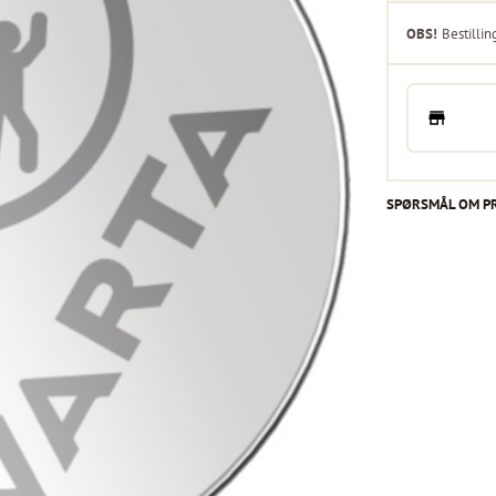
OBS!
Bestillin
SPØRSMÅL OM P