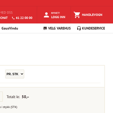
MED OSS
NYHET!
HANDLEVOGN
LOGG INN
 CHAT
61 22 00 00
GausVindu
VELG VAREHUS
KUNDESERVICE
Totalt kr.
50
,–
s i
stykk
(
STK
)