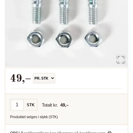
49
,–
Totalt kr.
49
,–
STK
Produktet selges i
stykk
(
STK
)