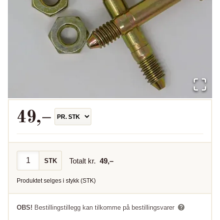
49
,–
Totalt kr.
49
,–
STK
Produktet selges i
stykk
(
STK
)
OBS!
Bestillingstillegg kan tilkomme på bestillingsvarer