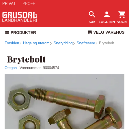
PRIVAT
PROFF
SØK
LOGG INN
VOGN
VELG VAREHUS
PRODUKTER
Forsiden
Hage og uterom
Snørydding
Snøfresere
KUNDESERVICE
Brytebolt
Brytebolt
Oregon
Varenummer:
90004574