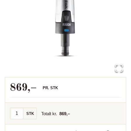
869
,–
PR.
STK
Totalt kr.
869
,–
STK