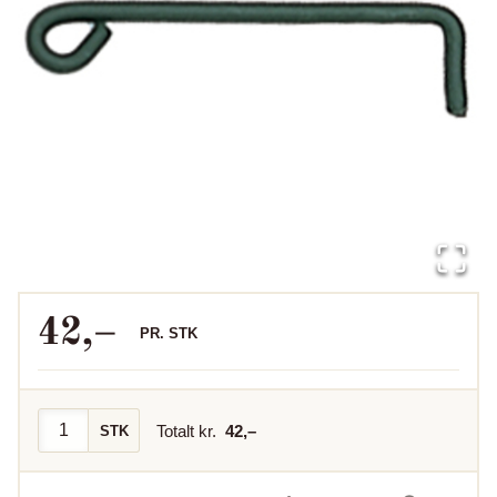
42
,–
PR.
STK
Totalt kr.
42
,–
STK