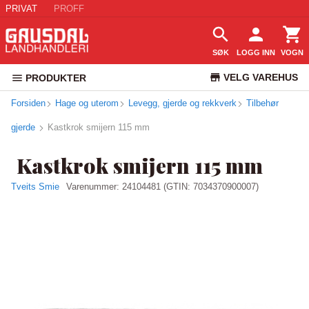
PRIVAT
PROFF
SØK
LOGG INN
VOGN
VELG VAREHUS
PRODUKTER
Forsiden
Hage og uterom
Levegg, gjerde og rekkverk
KUNDESERVICE
Tilbehør
gjerde
Kastkrok smijern 115 mm
Kastkrok smijern 115 mm
Tveits Smie
Varenummer:
24104481
(GTIN: 7034370900007)