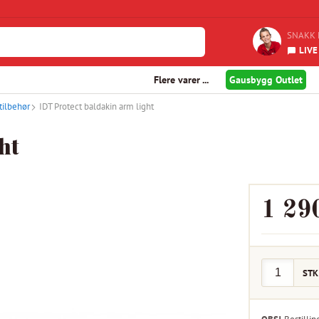
SNAKK 
LIVE
Flere varer ...
Gausbygg Outlet
tilbehør
IDT Protect baldakin arm light
ht
1 29
STK