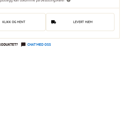
gstillegg kan tilkomme på bestillingsvarer
KLIKK OG HENT
LEVERT HJEM
RODUKTET?
CHAT MED OSS