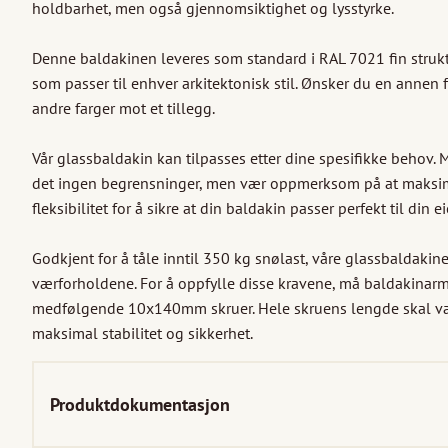
holdbarhet, men også gjennomsiktighet og lysstyrke.

Denne baldakinen leveres som standard i RAL 7021 fin strukt
som passer til enhver arkitektonisk stil. Ønsker du en annen f
andre farger mot et tillegg.

Vår glassbaldakin kan tilpasses etter dine spesifikke behov. 
det ingen begrensninger, men vær oppmerksom på at maksimal
fleksibilitet for å sikre at din baldakin passer perfekt til din e
Godkjent for å tåle inntil 350 kg snølast, våre glassbaldakiner
værforholdene. For å oppfylle disse kravene, må baldakinarmer
medfølgende 10x140mm skruer. Hele skruens lengde skal være
maksimal stabilitet og sikkerhet.
Produktdokumentasjon