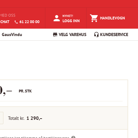
MED OSS
NYHET!
HANDLEVOGN
LOGG INN
 CHAT
61 22 00 00
GausVindu
VELG VAREHUS
KUNDESERVICE
0
,–
PR.
STK
Totalt kr.
1 290
,–