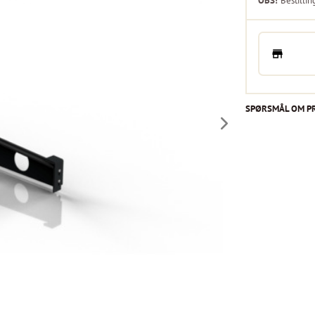
OBS!
Bestillin
SPØRSMÅL OM P