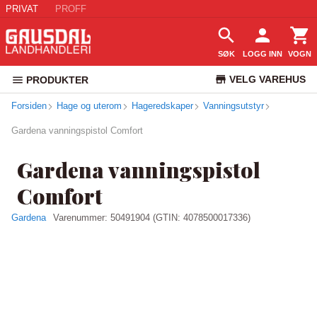
PRIVAT
PROFF
SØK
LOGG INN
VOGN
VELG VAREHUS
PRODUKTER
Forsiden
Hage og uterom
Hageredskaper
Vanningsutstyr
KUNDESERVICE
Gardena vanningspistol Comfort
Gardena vanningspistol
Comfort
Gardena
Varenummer:
50491904
(GTIN: 4078500017336)