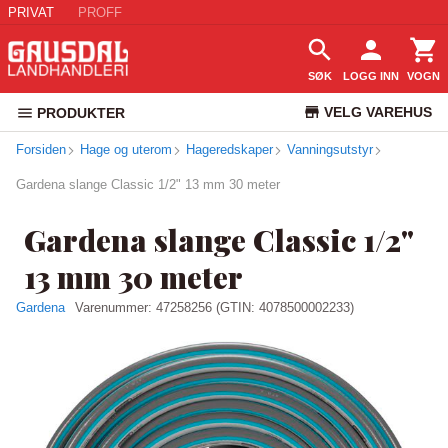
PRIVAT
PROFF
SØK
LOGG INN
VOGN
VELG VAREHUS
PRODUKTER
Forsiden
Hage og uterom
Hageredskaper
Vanningsutstyr
KUNDESERVICE
Gardena slange Classic 1/2" 13 mm 30 meter
Gardena slange Classic 1/2"
13 mm 30 meter
Gardena
Varenummer:
47258256
(GTIN: 4078500002233)