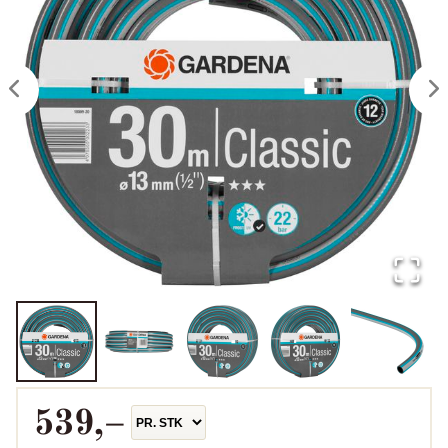
539
,–