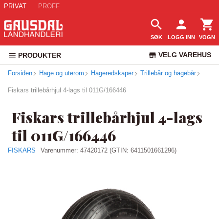
PRIVAT
PROFF
SØK
LOGG INN
VOGN
VELG VAREHUS
PRODUKTER
Forsiden
Hage og uterom
Hageredskaper
Trillebår og hagebår
KUNDESERVICE
Fiskars trillebårhjul 4-lags til 011G/166446
Fiskars trillebårhjul 4-lags
til 011G/166446
FISKARS
Varenummer:
47420172
(GTIN: 6411501661296)