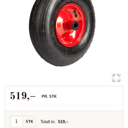
519
,–
PR.
STK
Totalt kr.
519
,–
STK