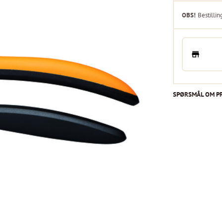
OBS!
Bestillin
SPØRSMÅL OM P