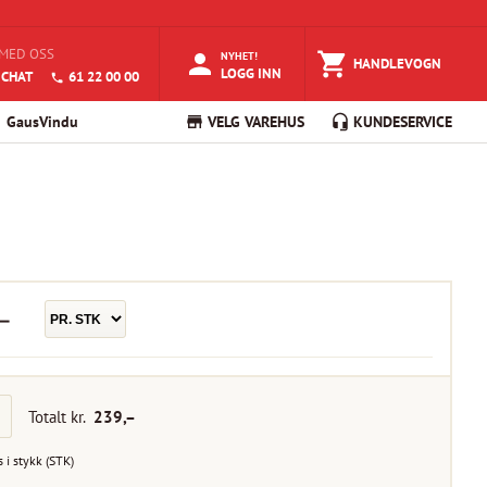
MED OSS
NYHET!
HANDLEVOGN
LOGG INN
 CHAT
61 22 00 00
GausVindu
VELG VAREHUS
KUNDESERVICE
–
Totalt kr.
239
,–
s i
stykk
(
STK
)