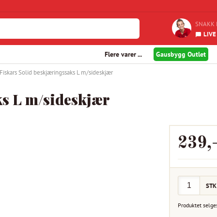
SNAKK 
LIVE
Flere varer ...
Gausbygg Outlet
Fiskars Solid beskjæringssaks L m/sideskjær
ks L m/sideskjær
239
,
STK
Produktet selge