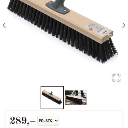
289
,–