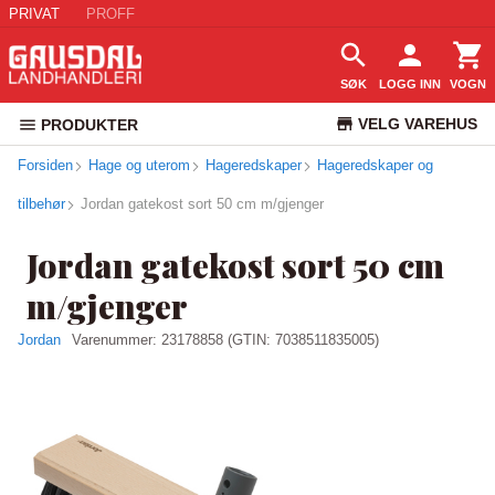
PRIVAT
PROFF
SØK
LOGG INN
VOGN
VELG VAREHUS
PRODUKTER
Forsiden
Hage og uterom
Hageredskaper
Hageredskaper og
KUNDESERVICE
tilbehør
Jordan gatekost sort 50 cm m/gjenger
Jordan gatekost sort 50 cm
m/gjenger
Jordan
Varenummer:
23178858
(GTIN: 7038511835005)