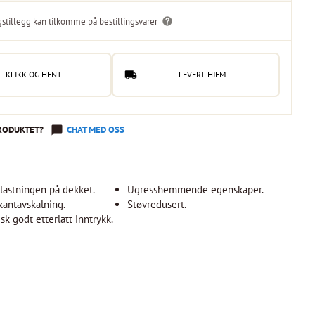
gstillegg kan tilkomme på bestillingsvarer
KLIKK OG HENT
LEVERT HJEM
RODUKTET?
CHAT MED OSS
lastningen på dekket.
Ugresshemmende egenskaper.
kantavskalning.
Støvredusert.
isk godt etterlatt inntrykk.