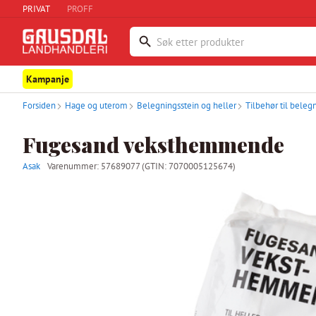
PRIVAT
PROFF
Kampanje
Forsiden
Hage og uterom
Belegningsstein og heller
Tilbehør til beleg
Fugesand veksthemmende
Asak
Varenummer:
57689077
(GTIN: 7070005125674)