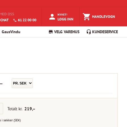
MED OSS
NYHET!
HANDLEVOGN
LOGG INN
 CHAT
61 22 00 00
GausVindu
VELG VAREHUS
KUNDESERVICE
–
Totalt kr.
219
,–
s i
sekker
(
SEK
)