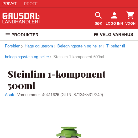
PRIVAT
PROFF
SØK
LOGG INN
VOGN
VELG VAREHUS
PRODUKTER
Forsiden
Hage og uterom
Belegningsstein og heller
KUNDESERVICE
Tilbehør til
belegningsstein og heller
Steinlim 1-komponent 500ml
Steinlim 1-komponent
500ml
Asak
Varenummer:
49411626
(GTIN: 8713465317249)