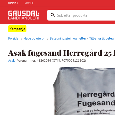
PRIVAT
PROFF
Kampanje
Forsiden
Hage og uterom
Belegningsstein og heller
Tilbehør til beleg
Asak fugesand Herregård 25 
Asak
Varenummer:
46262054
(GTIN: 7070005121102)