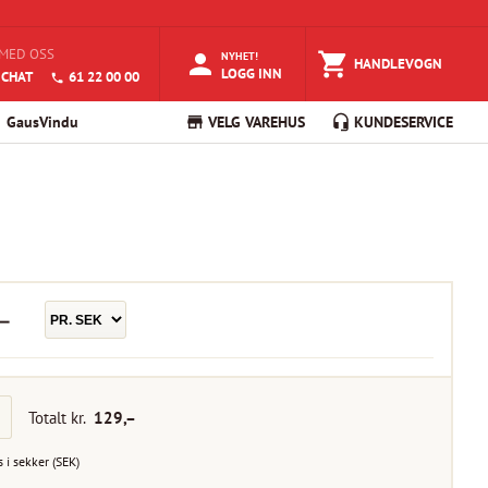
MED OSS
NYHET!
HANDLEVOGN
LOGG INN
 CHAT
61 22 00 00
GausVindu
VELG VAREHUS
KUNDESERVICE
–
Totalt kr.
129
,–
s i
sekker
(
SEK
)