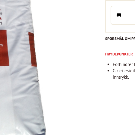
SPØRSMÅL OM P
HØYDEPUNKTER
Forhindrer 
Gir et estet
inntrykk.