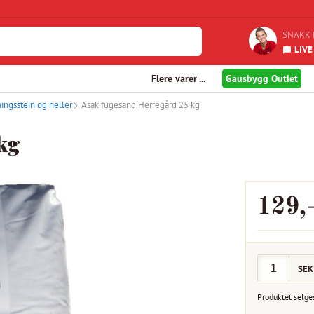
SNAKK 
LIVE
Flere varer ...
Gausbygg Outlet
ningsstein og heller
Asak fugesand Herregård 25 kg
kg
129
,
SEK
Produktet selge