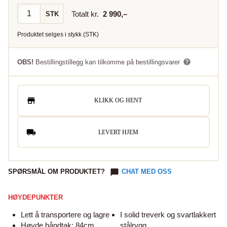
Totalt kr.
2 990
,–
STK
Produktet selges i
stykk
(
STK
)
OBS!
Bestillingstillegg kan tilkomme på bestillingsvarer
KLIKK OG HENT
LEVERT HJEM
SPØRSMÅL OM PRODUKTET?
CHAT MED OSS
HØYDEPUNKTER
Lett å transportere og lagre
I solid treverk og svartlakkert
Høyde håndtak: 84cm
stålrygg