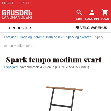
PRIVAT
PROFF
SØK
LOGG INN
VOGN
VELG VAREHUS
PRODUKTER
Forsiden
Hage og uterom
Barn og lek
Spark og akebrett
KUNDESERVICE
Spark
tempo medium svart
Spark tempo medium svart
Espegard
Varenummer:
43962497
(GTIN: 7058125808011)