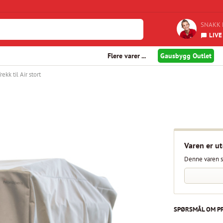
SNAKK 
LIVE
Flere varer ...
Gausbygg Outlet
rekk til Air stort
Varen er ut
Denne varen s
SPØRSMÅL OM P