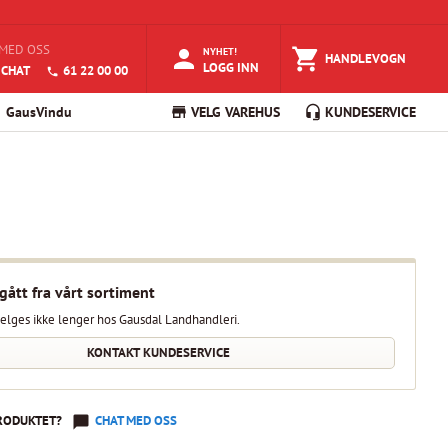
MED OSS
NYHET!
HANDLEVOGN
LOGG INN
 CHAT
61 22 00 00
GausVindu
VELG VAREHUS
KUNDESERVICE
gått fra vårt sortiment
elges ikke lenger hos Gausdal Landhandleri.
KONTAKT KUNDESERVICE
RODUKTET?
CHAT MED OSS