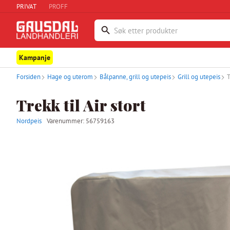
PRIVAT
PROFF
Kampanje
Forsiden
Hage og uterom
Bålpanne, grill og utepeis
Grill og utepeis
T
Trekk til Air stort
Nordpeis
Varenummer:
56759163