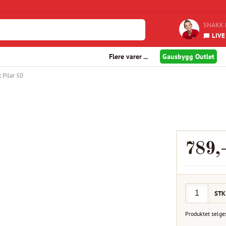
SNAKK 
LIVE
Flere varer ...
Gausbygg Outlet
t Pilar 50
789
,
STK
Produktet selge