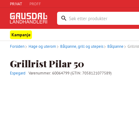
PRIVAT
PROFF
Kampanje
Forsiden
Hage og uterom
Bålpanne, grill og utepeis
Bålpanne
Grillris
Grillrist Pilar 50
Espegard
Varenummer:
60064799
(GTIN: 7058121077589)