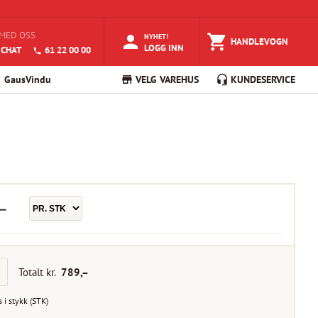
MED OSS
NYHET!
HANDLEVOGN
LOGG INN
 CHAT
61 22 00 00
GausVindu
VELG VAREHUS
KUNDESERVICE
–
Totalt kr.
789
,–
s i
stykk
(
STK
)