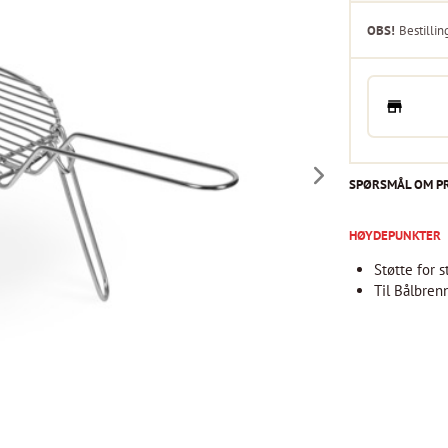
OBS!
Bestillin
SPØRSMÅL OM P
HØYDEPUNKTER
Støtte for 
Til Bålbren