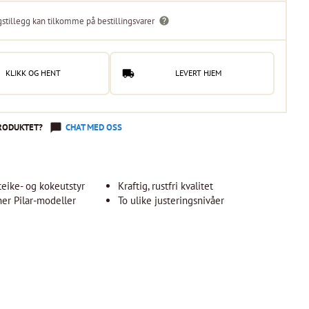
gstillegg kan tilkomme på bestillingsvarer
KLIKK OG HENT
LEVERT HJEM
RODUKTET?
CHAT MED OSS
steike- og kokeutstyr
Kraftig, rustfri kvalitet
ner Pilar-modeller
To ulike justeringsnivåer