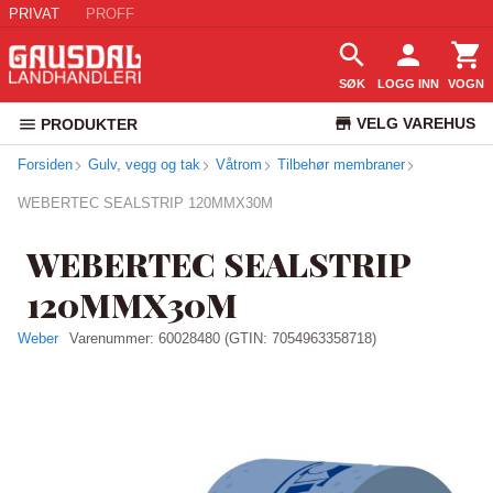
PRIVAT
PROFF
SØK
LOGG INN
VOGN
VELG VAREHUS
PRODUKTER
Forsiden
Gulv, vegg og tak
Våtrom
Tilbehør membraner
KUNDESERVICE
WEBERTEC SEALSTRIP 120MMX30M
WEBERTEC SEALSTRIP
120MMX30M
Weber
Varenummer:
60028480
(GTIN: 7054963358718)