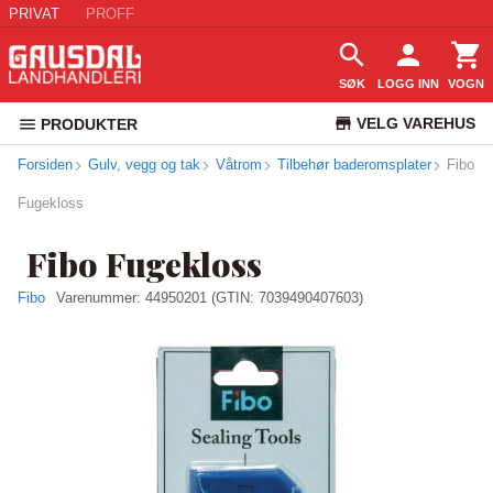
PRIVAT
PROFF
SØK
LOGG INN
VOGN
VELG VAREHUS
PRODUKTER
Forsiden
Gulv, vegg og tak
Våtrom
Tilbehør baderomsplater
KUNDESERVICE
Fibo
Fugekloss
Fibo Fugekloss
Fibo
Varenummer:
44950201
(GTIN: 7039490407603)