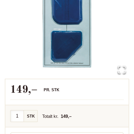
149
,–
PR.
STK
Totalt kr.
149
,–
STK