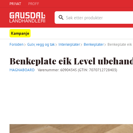
PRIVAT
PROFF
Kampanje
Forsiden
Gulv, vegg og tak
Interiørplater
Benkeplater
Benkeplate eik
Benkeplate eik Level ubehand
MAGNABOARD
Varenummer:
60904345
(GTIN: 7070712728403)