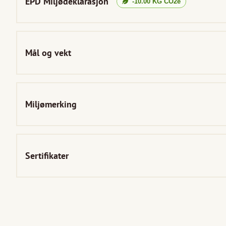
EPD Miljødeklarasjon
-10.00
KG CO2e
Mål og vekt
Miljømerking
Sertifikater