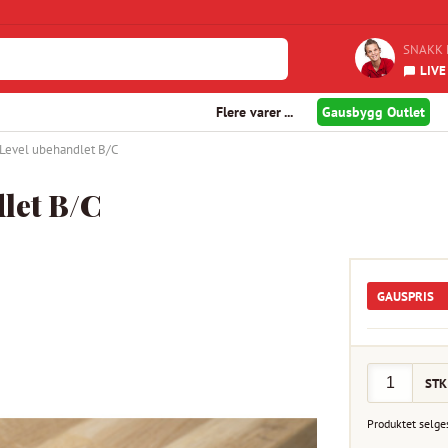
SNAKK 
LIVE
Flere varer ...
Gausbygg Outlet
 Level ubehandlet B/C
let B/C
GAUSPRIS
STK
Produktet selge