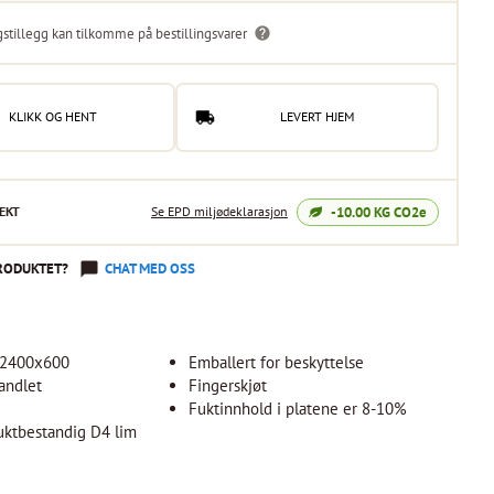
gstillegg kan tilkomme på bestillingsvarer
KLIKK OG HENT
LEVERT HJEM
-10.00
KG CO2e
EKT
Se EPD miljødeklarasjon
RODUKTET?
CHAT MED OSS
x2400x600
Emballert for beskyttelse
andlet
Fingerskjøt
t
Fuktinnhold i platene er 8-10%
uktbestandig D4 lim