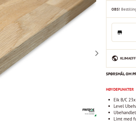
OBS!
Bestillin
KLIMAEFF
SPØRSMÅL OM P
HØYDEPUNKTER
Eik B/C 23
Level Ubeh
Ubehandle
Limt med f