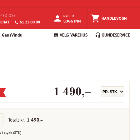
MED OSS
NYHET!
HANDLEVOGN
LOGG INN
 CHAT
61 22 00 00
GausVindu
VELG VAREHUS
KUNDESERVICE
1 490
,–
Totalt kr.
1 490
,–
s i
stykk
(
STK
)