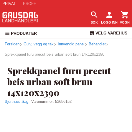
PRIVAT
PROFF
SØK
LOGG INN
VOGN
VELG VAREHUS
PRODUKTER
Forsiden
Gulv, vegg og tak
Innvendig panel
Behandlet
KUNDESERVICE
Sprekkpanel furu precut beis urban soft brun 14x120x2390
Sprekkpanel furu precut
beis urban soft brun
14x120x2390
Bjertnæs Sag
Varenummer:
53686152