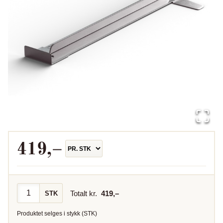
419
,–
Totalt kr.
419
,–
STK
Produktet selges i
stykk
(
STK
)