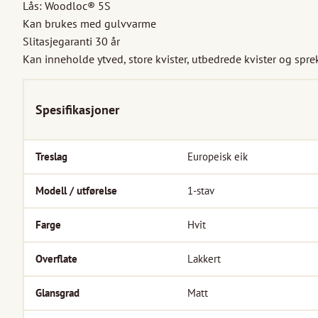
Lås: Woodloc® 5S

Kan brukes med gulvvarme

Slitasjegaranti 30 år

Kan inneholde ytved, store kvister, utbedrede kvister og spre
Spesifikasjoner
Treslag
Europeisk eik
Modell / utførelse
1-stav
Farge
Hvit
Overflate
Lakkert
Glansgrad
Matt