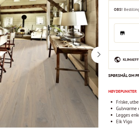
OBS!
Bestillin
KLIMAEFF
SPØRSMÅL OM P
HØYDEPUNKTER
Friske, utb
Gulvvarme 
Legges enkel
Eik Vigo