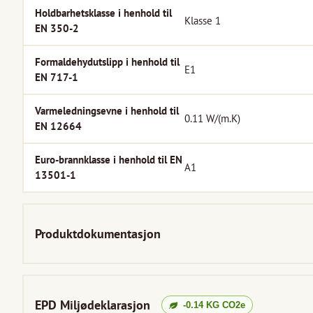
Holdbarhetsklasse i henhold til
Klasse 1
EN 350-2
Formaldehydutslipp i henhold til
E1
EN 717-1
Varmeledningsevne i henhold til
0.11
W/(m.K)
EN 12664
Euro-brannklasse i henhold til EN
A1
13501-1
Produktdokumentasjon
EPD Miljødeklarasjon
-0.14
KG CO2e