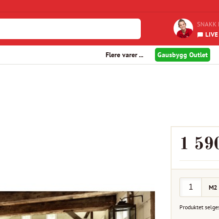
SNAKK 
LIVE
Flere varer ...
Gausbygg Outlet
1 59
M2
Produktet selge