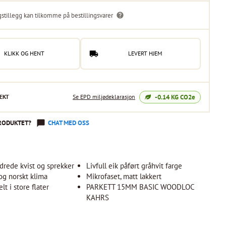
gstillegg kan tilkomme på bestillingsvarer
KLIKK OG HENT
LEVERT HJEM
-0.14
KG CO2e
EKT
Se EPD miljødeklarasjon
RODUKTET?
CHAT MED OSS
edrede kvist og sprekker
Livfull eik påført gråhvit farge
og norskt klima
Mikrofaset, matt lakkert
t i store flater
PARKETT 15MM BASIC WOODLOC
KAHRS