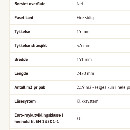
Børstet overflate
Nei
Faset kant
Fire sidig
Tykkelse
15
mm
Tykkelse slitesjikt
3.5
mm
Bredde
151
mm
Lengde
2420
mm
Antall m2 pr pak
2,19
m2 - selges kun i hele p
Låsesystem
Klikksystem
Euro-røykutviklingsklasse i
s1
henhold til EN 13501-1