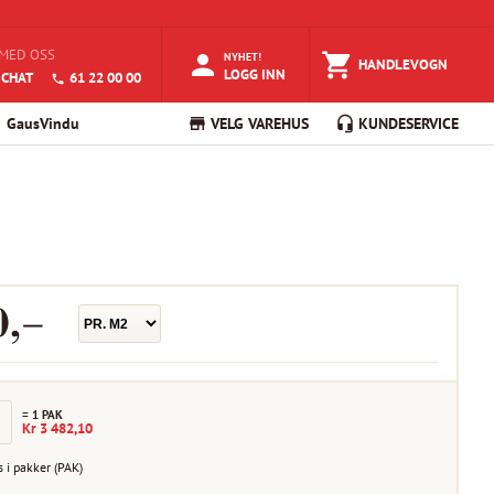
MED OSS
NYHET!
HANDLEVOGN
LOGG INN
 CHAT
61 22 00 00
GausVindu
VELG VAREHUS
KUNDESERVICE
0
,–
=
1
PAK
Kr
3 482,10
s i
pakker
(
PAK
)