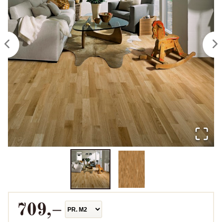
709
,–