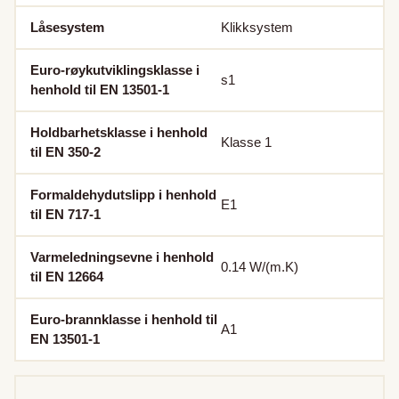
Låsesystem
Klikksystem
Euro-røykutviklingsklasse i
s1
henhold til EN 13501-1
Holdbarhetsklasse i henhold
Klasse 1
til EN 350-2
Formaldehydutslipp i henhold
E1
til EN 717-1
Varmeledningsevne i henhold
0.14
W/(m.K)
til EN 12664
Euro-brannklasse i henhold til
A1
EN 13501-1