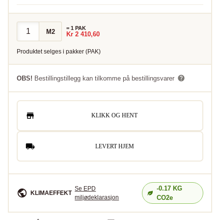
=
1
PAK
M2
Kr
2 410,60
Produktet selges i
pakker
(
PAK
)
OBS!
Bestillingstillegg kan tilkomme på bestillingsvarer
KLIKK OG HENT
LEVERT HJEM
-0.17
KG
Se EPD
KLIMAEFFEKT
miljødeklarasjon
CO2e