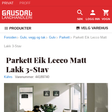
PRIVAT
PROFF
SØK
LOGG INN
VOGN
VELG VAREHUS
PRODUKTER
Forsiden
Gulv, vegg og tak
Gulv
Parkett
Parkett Eik Lecco Matt
KUNDESERVICE
Lakk 3-Stav
Parkett Eik Lecco Matt
Lakk 3-Stav
Kährs
Varenummer:
44189740