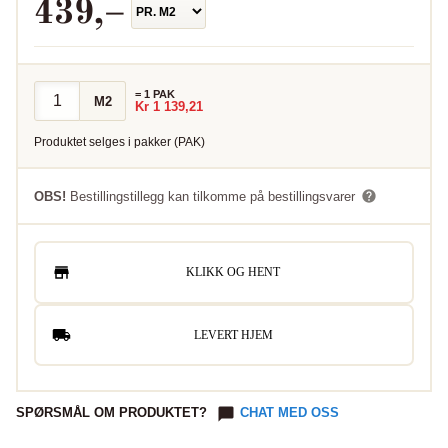
439
,–
=
1
PAK
M2
Kr
1 139,21
Produktet selges i
pakker
(
PAK
)
OBS!
Bestillingstillegg kan tilkomme på bestillingsvarer
KLIKK OG HENT
LEVERT HJEM
SPØRSMÅL OM PRODUKTET?
CHAT MED OSS