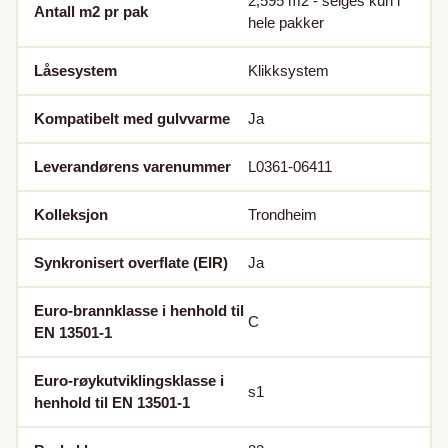
2,595
m2 - selges kun i
Antall m2 pr pak
hele pakker
Låsesystem
Klikksystem
Kompatibelt med gulvvarme
Ja
Leverandørens varenummer
L0361-06411
Kolleksjon
Trondheim
Synkronisert overflate (EIR)
Ja
Euro-brannklasse i henhold til
C
EN 13501-1
Euro-røykutviklingsklasse i
s1
henhold til EN 13501-1