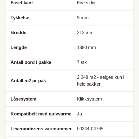
Faset kant
Fire sidig
Tykkelse
9
mm
Bredde
212
mm
Lengde
1380
mm
Antall bord i pakke
7
stk
2,048
m2 - selges kun i
Antall m2 pr pak
hele pakker
Låsesystem
Klikksystem
Kompatibelt med gulvvarme
Ja
Leverandørens varenummer
L0344-04765