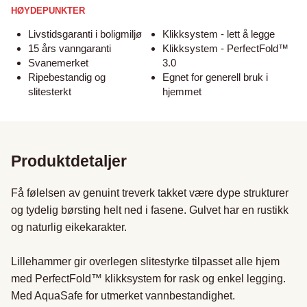
HØYDEPUNKTER
Livstidsgaranti i boligmiljø
Klikksystem - lett å legge
15 års vanngaranti
Klikksystem - PerfectFold™
Svanemerket
3.0
Ripebestandig og
Egnet for generell bruk i
slitesterkt
hjemmet
Produktdetaljer
Få følelsen av genuint treverk takket være dype strukturer 
og tydelig børsting helt ned i fasene. Gulvet har en rustikk 
og naturlig eikekarakter. 

Lillehammer gir overlegen slitestyrke tilpasset alle hjem 
med PerfectFold™ klikksystem for rask og enkel legging. 
Med AquaSafe for utmerket vannbestandighet.