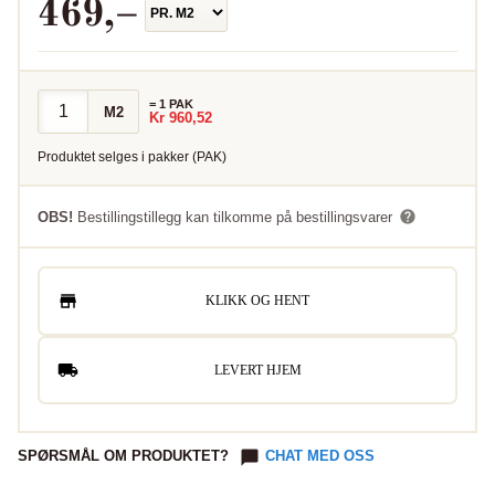
469
,–
=
1
PAK
M2
Kr
960,52
Produktet selges i
pakker
(
PAK
)
OBS!
Bestillingstillegg kan tilkomme på bestillingsvarer
KLIKK OG HENT
LEVERT HJEM
SPØRSMÅL OM PRODUKTET?
CHAT MED OSS