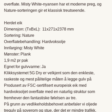
overflate. Misty White-nyansen har et moderne preg, og 
Nature-sorteringen gir et klassisk treutseende.

Herdet eik

Dimensjon: (TxBxL):  11x271x2378 mm

Sortering: Nature

Overflatebehandling: Hardvoksolje

Innfarging: Misty White

Mønster: Plank

1,9 m2 pr pak

Egnet for gulvvarme: Ja

Klikksystemet 5G Dry er velkjent som den enkleste, 
raskeste og mest pålitelige måten å legge gulv på

Produsert av FSC-sertifisert europeisk eik med 
hardvoksoljet overflate med en naturlig struktur som 
fremhever den fantastiske følelsen av tre.

På grunn av vedlikeholdsbehovet anbefaler vi oljede 
tregulv på soverom og stue, der det er mindre trafikk.
