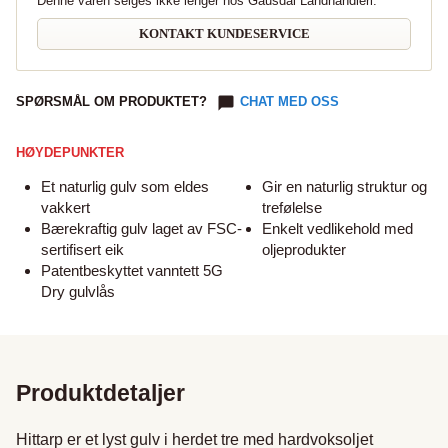
Denne varen selges ikke lenger hos Gausdal Landhandleri.
KONTAKT KUNDESERVICE
SPØRSMÅL OM PRODUKTET?
CHAT MED OSS
HØYDEPUNKTER
Et naturlig gulv som eldes
Gir en naturlig struktur og
vakkert
trefølelse
Bærekraftig gulv laget av FSC-
Enkelt vedlikehold med
sertifisert eik
oljeprodukter
Patentbeskyttet vanntett 5G
Dry gulvlås
Produktdetaljer
Hittarp er et lyst gulv i herdet tre med hardvoksoljet 