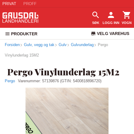
PRIVAT
PROFF
SØK
LOGG INN
VOGN
VELG VAREHUS
PRODUKTER
Forsiden
Gulv, vegg og tak
Gulv
Gulvunderlag
KUNDESERVICE
Pergo
Vinylunderlag 15M2
Pergo Vinylunderlag 15M2
Pergo
Varenummer:
57139876
(GTIN: 5400818896720)