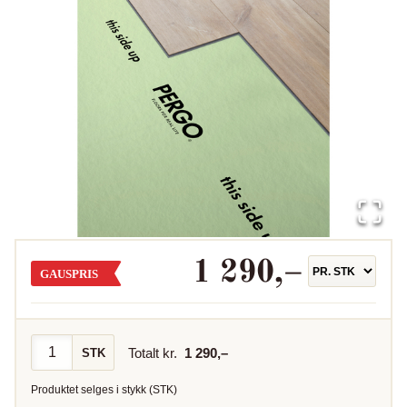
1 290
,–
GAUSPRIS
Totalt kr.
1 290
,–
STK
Produktet selges i
stykk
(
STK
)