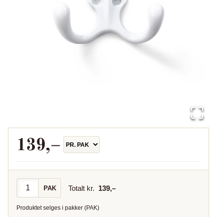
139
,–
Totalt kr.
139
,–
PAK
Produktet selges i
pakker
(
PAK
)