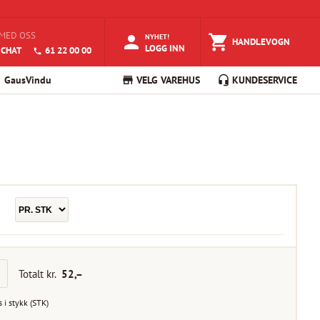
MED OSS
NYHET!
HANDLEVOGN
LOGG INN
 CHAT
61 22 00 00
GausVindu
VELG VAREHUS
KUNDESERVICE
Totalt kr.
52
,–
s i
stykk
(
STK
)