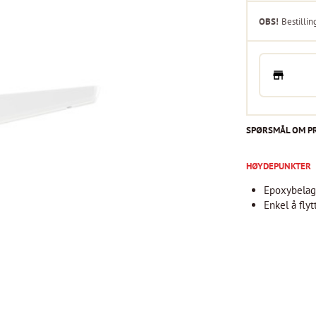
OBS!
Bestillin
SPØRSMÅL OM P
HØYDEPUNKTER
Epoxybelagt
Enkel å fly