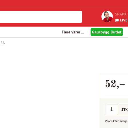
SNAKK 
LIVE
Flere varer ...
Gausbygg Outlet
LFA
52
,–
STK
Produktet selge