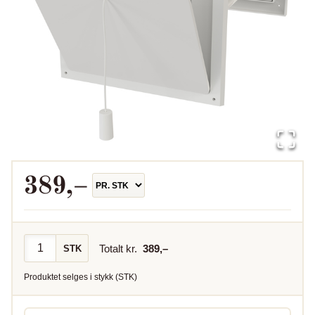
389
,–
Totalt kr.
389
,–
STK
Produktet selges i
stykk
(
STK
)