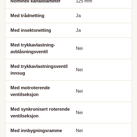
Nominell kanaldiameter
125
mm
Med trådnetting
Ja
Med insektsnetting
Ja
Med trykkavlastning-
Nei
avblåsningsventil
Med trykkavlastningsventil
Nei
innsug
Med motroterende
Nei
ventilseksjon
Med synkronisert roterende
Nei
ventilseksjon
Med innbygningsramme
Nei