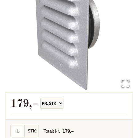
179
,–
Totalt kr.
179
,–
STK