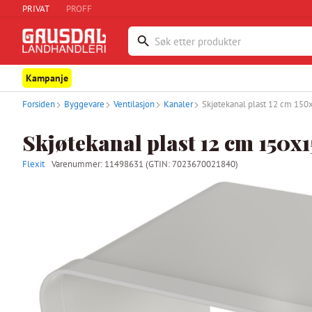
PRIVAT
PROFF
Kampanje
Forsiden
Byggevare
Ventilasjon
Kanaler
Skjøtekanal plast 12 cm 1
Skjøtekanal plast 12 cm 150
Flexit
Varenummer:
11498631
(GTIN: 7023670021840)