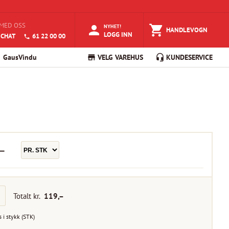
MED OSS
NYHET!
HANDLEVOGN
LOGG INN
 CHAT
61 22 00 00
GausVindu
VELG VAREHUS
KUNDESERVICE
–
Totalt kr.
119
,–
s i
stykk
(
STK
)