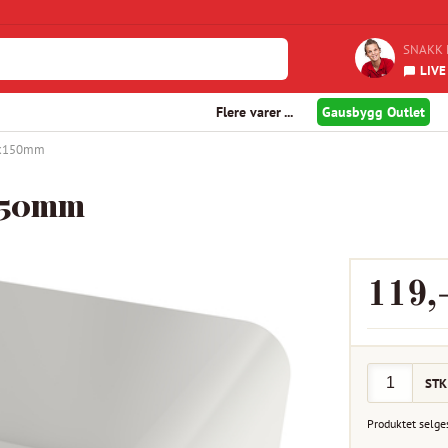
SNAKK 
LIVE
Flere varer ...
Gausbygg Outlet
50x150mm
x150mm
119
,
STK
Produktet selge