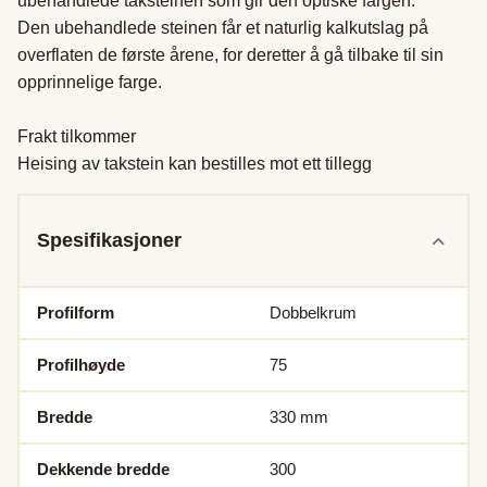
ubehandlede taksteinen som gir den optiske fargen.

Den ubehandlede steinen får et naturlig kalkutslag på 
overflaten de første årene, for deretter å gå tilbake til sin 
opprinnelige farge.

Frakt tilkommer

Heising av takstein kan bestilles mot ett tillegg
Spesifikasjoner
Profilform
Dobbelkrum
Profilhøyde
75
Bredde
330
mm
Dekkende bredde
300