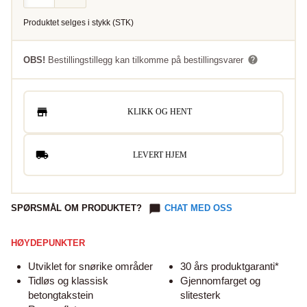
Produktet selges i
stykk
(
STK
)
OBS!
Bestillingstillegg kan tilkomme på bestillingsvarer
KLIKK OG HENT
LEVERT HJEM
SPØRSMÅL OM PRODUKTET?
CHAT MED OSS
HØYDEPUNKTER
Utviklet for snørike områder
30 års produktgaranti*
Tidløs og klassisk
Gjennomfarget og
betongtakstein
slitesterk