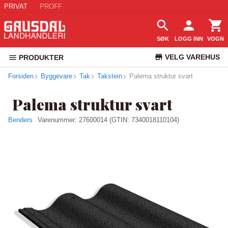
PRIVAT
PROFF
SØK
LOGG INN
VOGN
VELG VAREHUS
PRODUKTER
Forsiden
Byggevare
Tak
Takstein
Palema struktur svart
KUNDESERVICE
Palema struktur svart
Benders
Varenummer:
27600014
(GTIN: 7340018110104)