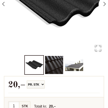
20
,–
Totalt kr.
20
,–
STK