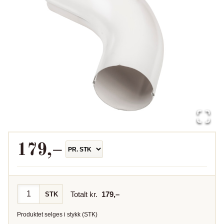
179
,–
Totalt kr.
179
,–
STK
Produktet selges i
stykk
(
STK
)