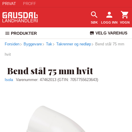
PRIVAT
PROFF
SØK
LOGG INN
VOGN
VELG VAREHUS
PRODUKTER
Forsiden
Byggevare
Tak
Takrenner og nedløp
KUNDESERVICE
Bend stål 75 mm
hvit
Bend stål 75 mm hvit
Isola
Varenummer:
47462013
(GTIN: 7057755623643)