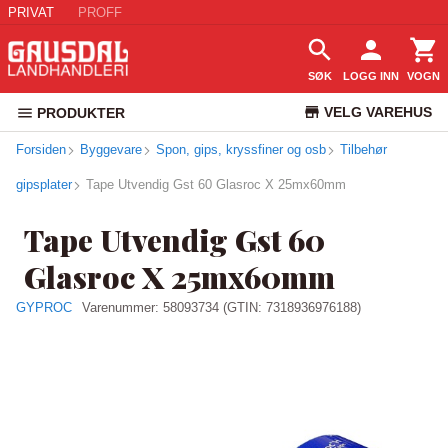
PRIVAT
PROFF
SØK
LOGG INN
VOGN
VELG VAREHUS
PRODUKTER
Forsiden
Byggevare
Spon, gips, kryssfiner og osb
KUNDESERVICE
Tilbehør
gipsplater
Tape Utvendig Gst 60 Glasroc X 25mx60mm
Tape Utvendig Gst 60
Glasroc X 25mx60mm
GYPROC
Varenummer:
58093734
(GTIN: 7318936976188)