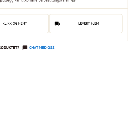
gstillegg kan tilkomme på bestillingsvarer
KLIKK OG HENT
LEVERT HJEM
RODUKTET?
CHAT MED OSS