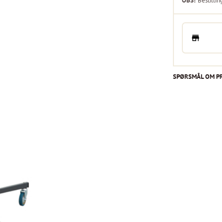
OBS!
Bestillin
SPØRSMÅL OM P