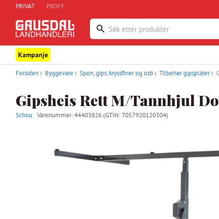
PRIVAT
PROFF
Kampanje
Forsiden
Byggevare
Spon, gips, kryssfiner og osb
Tilbehør gipsplater
G
Gipsheis Rett M/Tannhjul Do
Schou
Varenummer:
44403826
(GTIN: 7057920120304)