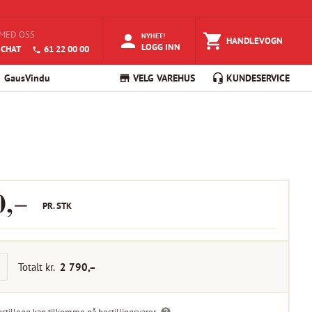
MED OSS
NYHET!
HANDLEVOGN
LOGG INN
 CHAT
61 22 00 00
GausVindu
VELG VAREHUS
KUNDESERVICE
0
,–
PR.
STK
Totalt kr.
2 790
,–