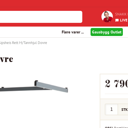
SNAKK 
LIVE
Flere varer ...
Gausbygg Outlet
ipsheis Rett M/Tannhjul Dovre
vre
2 79
STK