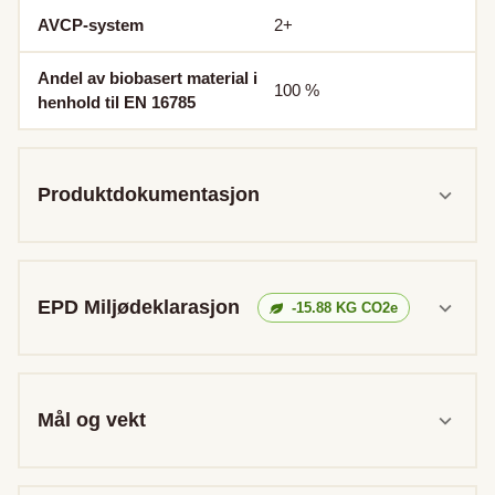
AVCP-system
2+
Andel av biobasert material i
100
%
henhold til EN 16785
Produktdokumentasjon
EPD Miljødeklarasjon
-15.88
KG CO2e
Mål og vekt