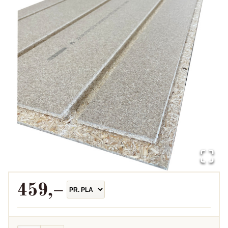
459
,–