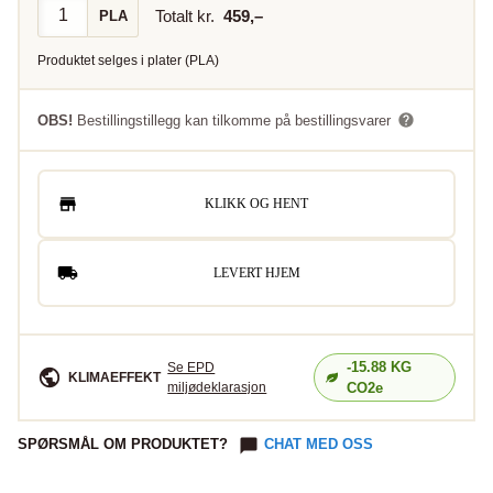
Totalt kr.
459
,–
PLA
Produktet selges i
plater
(
PLA
)
OBS!
Bestillingstillegg kan tilkomme på bestillingsvarer
KLIKK OG HENT
LEVERT HJEM
-15.88
KG
Se EPD
KLIMAEFFEKT
miljødeklarasjon
CO2e
SPØRSMÅL OM PRODUKTET?
CHAT MED OSS