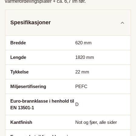
varmefordelingsplater + ca. 6,7 lm rør.
Spesifikasjoner
Bredde
620
mm
Lengde
1820
mm
Tykkelse
22
mm
Miljøsertifisering
PEFC
Euro-brannklasse i henhold til
D
EN 13501-1
Kantfinish
Not og fjær, alle sider