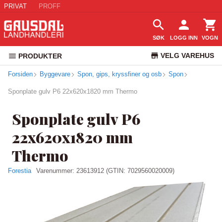
PRIVAT
PROFF
SØK
LOGG INN
VOGN
VELG VAREHUS
PRODUKTER
Forsiden
Byggevare
Spon, gips, kryssfiner og osb
KUNDESERVICE
Spon
Sponplate gulv P6 22x620x1820 mm Thermo
Sponplate gulv P6
22x620x1820 mm
Thermo
Forestia
Varenummer:
23613912
(GTIN: 7029560020009)