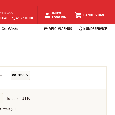
MED OSS
NYHET!
HANDLEVOGN
LOGG INN
 CHAT
61 22 00 00
GausVindu
VELG VAREHUS
KUNDESERVICE
–
Totalt kr.
119
,–
s i
stykk
(
STK
)