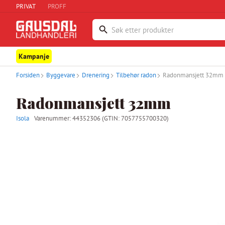
PRIVAT
PROFF
Kampanje
Forsiden
Byggevare
Drenering
Tilbehør radon
Radonmansjett 32mm
Radonmansjett 32mm
Isola
Varenummer:
44352306
(GTIN: 7057755700320)