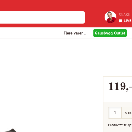
SNAKK 
LIVE
Flere varer ...
Gausbygg Outlet
119
,
STK
Produktet selge