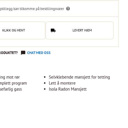
gstillegg kan tilkomme på bestillingsvarer
KLIKK OG HENT
LEVERT HJEM
RODUKTET?
CHAT MED OSS
ning mot rør
Selvklebende mansjett for tetting
omplett program
Lett å montere
sefarlig gass
Isola Radon Mansjett