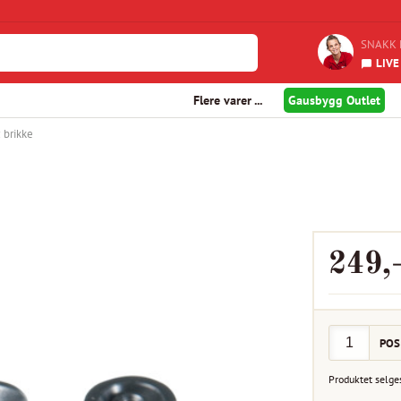
SNAKK 
LIVE
Flere varer ...
Gausbygg Outlet
 brikke
249
,
POS
Produktet selge