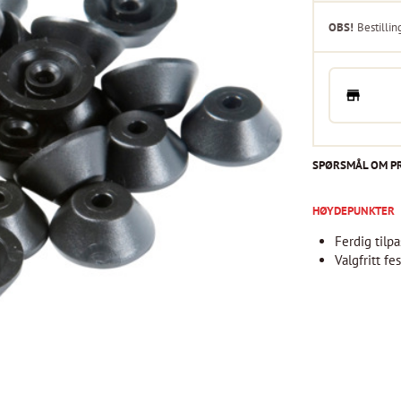
OBS!
Bestillin
SPØRSMÅL OM P
HØYDEPUNKTER
Ferdig tilpa
Valgfritt f