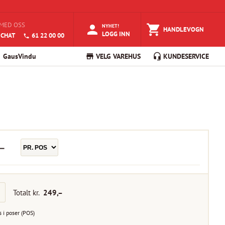
MED OSS
NYHET!
HANDLEVOGN
LOGG INN
 CHAT
61 22 00 00
GausVindu
VELG VAREHUS
KUNDESERVICE
–
Totalt kr.
249
,–
s i
poser
(
POS
)