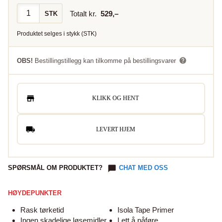
Totalt kr.
529
,–
STK
Produktet selges i
stykk
(
STK
)
OBS!
Bestillingstillegg kan tilkomme på bestillingsvarer
KLIKK OG HENT
LEVERT HJEM
SPØRSMÅL OM PRODUKTET?
CHAT MED OSS
HØYDEPUNKTER
Rask tørketid
Isola Tape Primer
Ingen skadelige løsemidler
Lett å påføre